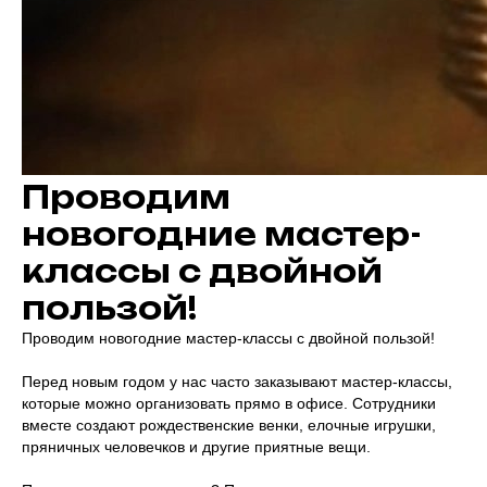
welcome@ar-agency.ru
Проводим
новогодние мастер-
классы с двойной
пользой!
Проводим новогодние мастер-классы с двойной пользой!
Перед новым годом у нас часто заказывают мастер-классы,
УСЛУГИ
которые можно организовать прямо в офисе. Сотрудники
КЕЙСЫ
О НАС
вместе создают рождественские венки, елочные игрушки,
БЛОГ
КОНТАКТЫ
пряничных человечков и другие приятные вещи.
канал