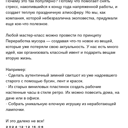
Почему это так популярно? Потому что помогает снять
стресс, накопившийся к концу года напряженной работы, и
© 2023 АРХИТЕКТОНИКА. Все
Политика конфиденциальности
права защищены.
создает теплую праздничную атмосферу. Но мы, как
Сайт создан: Рафаэль Погосян
компания, которой небезразлична экоповестка, придумали
еще кое-что полезное.
Любой мастер-класс можно провести по принципу
Переработка мусора — создавая что-то новое из вещей,
которые уже потеряли свою актуальность. У нас есть много
идей, как организовать классный ивент и подарить вещам
вторую жизнь.
Например:
· Сделать аутентичный зимний свитшот из уже надоевшего
старого с помощью бусин, лент и красок.
· Из старых виниловых пластинок создать рабочие
настенные часы в стиле ретро. Их можно повесить дома, на
даче или в офисе.
· Собрать уникальную елочную игрушку из неработающей
лампочки.
И это далеко не все!
2024-12-12 15:06