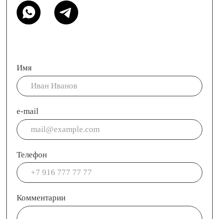
Отправить
welcome@ar-agency.ru
УСЛУГИ
КЕЙСЫ
О НАС
БЛОГ
КОНТАКТЫ