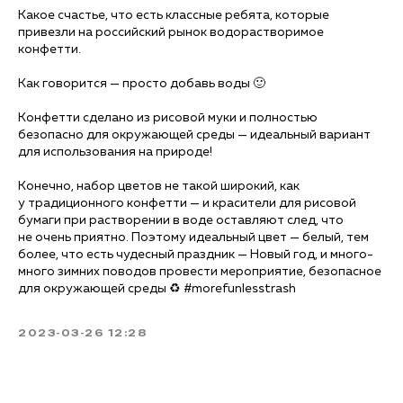
welcome@ar-agency.ru
Какое счастье, что есть классные ребята, которые
привезли на российский рынок водорастворимое
конфетти.
Как говорится — просто добавь воды 🙂
Конфетти сделано из рисовой муки и полностью
безопасно для окружающей среды — идеальный вариант
для использования на природе!
Конечно, набор цветов не такой широкий, как
у традиционного конфетти — и красители для рисовой
бумаги при растворении в воде оставляют след, что
не очень приятно. Поэтому идеальный цвет — белый, тем
более, что есть чудесный праздник — Новый год, и много-
много зимних поводов провести мероприятие, безопасное
УСЛУГИ
для окружающей среды ♻️ #morefunlesstrash
КЕЙСЫ
О НАС
БЛОГ
КОНТАКТЫ
2023-03-26 12:28
канал
Сайт создан: Рафаэль
© 2023 АРХИТЕКТОНИКА. Все
Политика