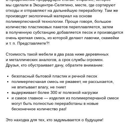
мы сделали в Экоцентре-Селятино, месте, где сортируют
отходы и отправляют на дальнейшую переработку. Там же
производят экологичный материал на основе
полимерпесчаной технологии. Проще говоря, большое
welcome@ar-agency.ru
количество пластиковых пакетов переплавляется, затем
в полученную субстанцию добавляется песок и производится
очень крепкая смесь, из которой делают лавочки, скамейки
и т. п. Представляете?!
Стоимость такой мебели в два раза ниже деревянных
и металлических аналогов, а срок службы огромен.
Друзья, кто обустраивает дачу, обратите внимание:
безопасный бытовой пластик и речной песок
полимерпесчаная смесь не ржавеет, не рассыхается,
не впитывает влагу, не гниет
выдерживает более 300 кг полезной нагрузки
и самое главное — изделия из полимерперчаной смеси
могут быть полностью переработаны в новые
бесконечное количество раз!
УСЛУГИ
КЕЙСЫ
О НАС
Это находка для тех, кто задумывается о будущем!
БЛОГ
КОНТАКТЫ