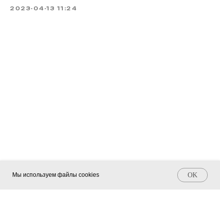
2023-04-13 11:24
канал
© 2023 АРХИТЕКТОНИКА. Все
Политика конфиденциальности
права защищены.
Сайт создан: Рафаэль Погосян
Мы используем файлы cookies
OK