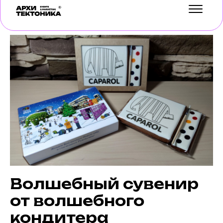
УСЛУГИ
КЕЙСЫ
БЛОГ
О НАС
ОТЗЫВЫ
КОНТАКТЫ
Волшебный сувенир
от волшебного
кондитера