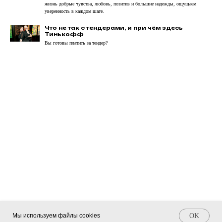
жизнь добрые чувства, любовь, позитив и большие надежды, ощущаем
КЕЙСЫ
О НАС
уверенность в каждом шаге.
БЛОГ
КОНТАКТЫ
Что не так с тендерами, и при чём здесь
Тинькофф
канал
Вы готовы платить за тендер?
Сайт создан: Рафаэль
© 2023 АРХИТЕКТОНИКА. Все
Политика
права защищены.
конфиденциальности
Погосян
Мы используем файлы cookies
OK