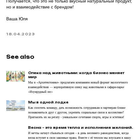
Получается, что это не только вкусный натуральный продукт,
но и взаимодействие с брендом!
Ваша Юля
18.04.2023
welcome@ar-agency.ru
See also
Опека над животными: когда бизнес меняет
мир
Мы в «Архитектонике» предлагаем компаниям новый формат экологичного
взаимодействия — корпоративную опеку над животными в сафари-парке
«Изумрудный лес»
Мы в одной лодке
Как сплотить команду, дать возможность сотрудникам и партнерам ближе
познакомиться друг с другом, укрепить социальные связи в коллективе?
Пригласить их на регату - уникальное сочетание спорта, игры и эстетики!
Весна – это время тепла и исполнения желаний.
И мечты начнут сбываться сегодня – в день весеннего равноденствия, когда
весна вступит в свои законные права. Вместе с её теплом мы впускаем в нашу
УСЛУГИ