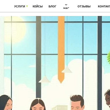
О
ПИАР
УСЛУГИ
КЕЙСЫ
БЛОГ
ОТЗЫВЫ
КОНТАКТЫ
НАС
Для клиентов
Для партнеров
Фото и Видеосъемка
Для сотрудников
Выставки