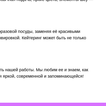
С
оразовой посуды, заменяя её красивыми
вировкой. Кейтеринг может быть не только
ТАКТЫ
welcome@ar-a
Политика конфиденциальности
сть нашей работы. Мы любим ее и знаем, как
я яркой, современной и запоминающейся!