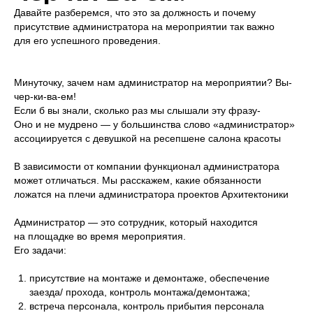
Давайте разберемся, что это за должность и почему
присутствие администратора на мероприятии так важно
для его успешного проведения.
Минуточку, зачем нам администратор на мероприятии? Вы-
чер-ки-ва-ем!
Если б вы знали, сколько раз мы слышали эту фразу-
Оно и не мудрено — у большинства слово «администратор»
ассоциируется с девушкой на ресепшене салона красоты
В зависимости от компании функционал администратора
УСЛУГИ
может отличаться. Мы расскажем, какие обязанности
КЕЙСЫ
О НАС
ложатся на плечи администратора проектов Архитектоники
БЛОГ
КОНТАКТЫ
Администратор — это сотрудник, который находится
на площадке во время мероприятия.
канал
Его задачи:
© 2023 АРХИТЕКТОНИКА. Все
Политика конфиденциальности
права защищены.
Сайт создан: Рафаэль Погосян
присутствие на монтаже и демонтаже, обеспечение
заезда/ прохода, контроль монтажа/демонтажа;
встреча персонала, контроль прибытия персонала