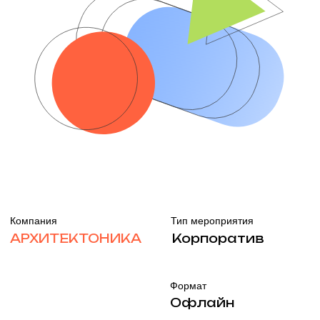
Компания
Тип мероприятия
АРХИТЕКТОНИКА
Корпоратив
Формат
Офлайн
Задача
Организовать корпоративное
событие для коллег с особой
перезагрузкой; в формате, который
вдохновит, зарядит и напомнит,
почему много лет назад мы
выбрали ивент